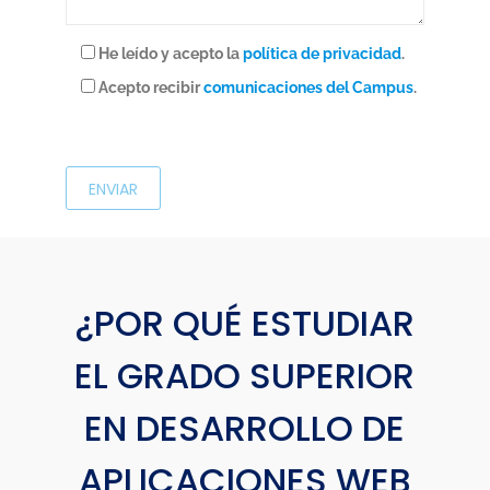
He leído y acepto la
política de privacidad
.
Acepto recibir
comunicaciones del Campus
.
P
o
r
f
a
v
o
¿POR QUÉ ESTUDIAR
r
EL GRADO SUPERIOR
,
d
EN DESARROLLO DE
e
j
APLICACIONES WEB
a