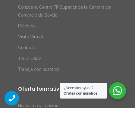
Conoce el Centro FP Superior de la Cámara de
Comercio de Sevilla
Prácticas
Visita Virtual
Contacto
Título Oficial
Trabaja con nosotros
Oferta formativa
¿Necesitas ayuda?
Chatea con nosotros
Hostelería y Turismo
Informática y Videojuegos
Imagen y Sonido