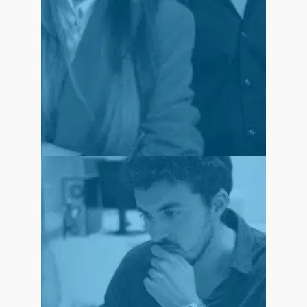
Fomentamos el emprendimiento
apoyando proyectos empresariales de
nuestros alumnos y alumnas.
Observamos el mercado laboral para
identificar las necesidades de recursos
humanos de las empresas y así poder
alinear la formación con la demanda
.
real
INNOVACIÓN
Incorporamos una metodología de
plataformas
aprendizaje basada en
en las que los estudiantes reciben el
virtuales
material del curso e interaccionan con sus
profesores y compañeros.
interacción teoría-practica
Además, la
aplicada en las enseñanzas se afianza con