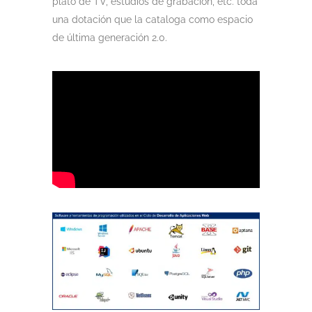
plató de TV, estudios de grabación, etc. toda
una dotación que la cataloga como espacio
de última generación 2.0.