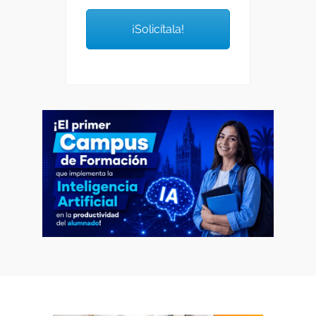
¡Solicítala!