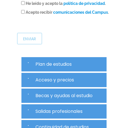
He leído y acepto la
política de privacidad
.
Acepto recibir
comunicaciones del Campus
.
P
o
r
f
a
v
Plan de estudios
o
r
Acceso y precios
,
d
Becas y ayudas al estudio
e
j
Salidas profesionales
a
e
Continuidad de estudios