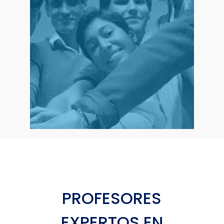
estudiantes que pasen por el Campus se
conviertan en embajadores y facilitadores de
Agenda de Desarrollo
la implantación de la
.
Sostenible 2030 (ODS)
PROFESORES
EXPERTOS EN