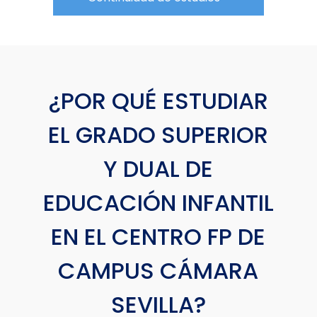
s
t
e
c
a
¿POR QUÉ ESTUDIAR
m
p
EL GRADO SUPERIOR
o
v
Y DUAL DE
a
c
EDUCACIÓN INFANTIL
í
o
EN EL CENTRO FP DE
.
CAMPUS CÁMARA
SEVILLA?