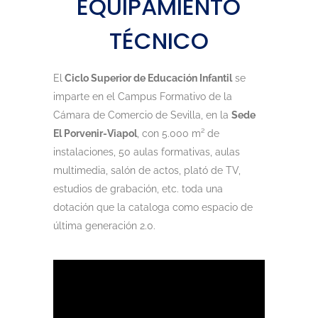
EQUIPAMIENTO
TÉCNICO
El
Ciclo Superior de Educación Infantil
se
imparte en el Campus Formativo de la
Cámara de Comercio de Sevilla, en la
Sede
El Porvenir-Viapol
, con 5.000 m² de
instalaciones, 50 aulas formativas, aulas
multimedia, salón de actos, plató de TV,
estudios de grabación, etc. toda una
dotación que la cataloga como espacio de
última generación 2.0.