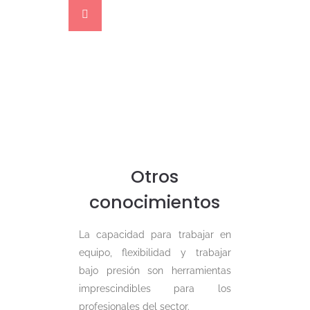
Oportunidades
internacionales
Existen múltiples ofertas
laborales en el extranjero
para técnicos de sonido, sin
embargo, el conocimiento
fluido del idioma de destino
es imprescindible.
Otros
conocimientos
La capacidad para trabajar en
equipo, flexibilidad y trabajar
bajo presión son herramientas
imprescindibles para los
profesionales del sector.