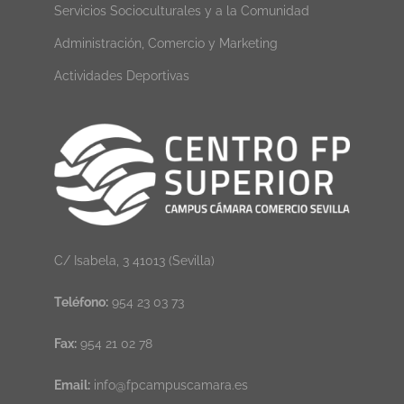
Servicios Socioculturales y a la Comunidad
Administración, Comercio y Marketing
Actividades Deportivas
C/ Isabela, 3 41013 (Sevilla)
Teléfono:
954 23 03 73
Fax:
954 21 02 78
Email:
info@fpcampuscamara.es