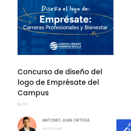
Concurso de diseño del
logo de Emprésate del
Campus
BLOG
ANTONIO JUAN ORTEGA
¿
¡
08/06/2026
y
T