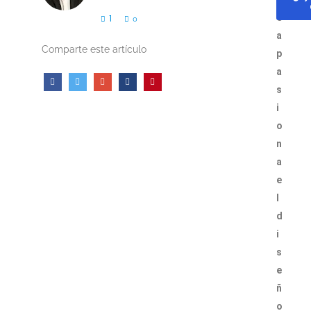
e
1
0
a
Comparte este artículo
p
a
s
i
o
n
a
e
l
d
i
s
e
ñ
o