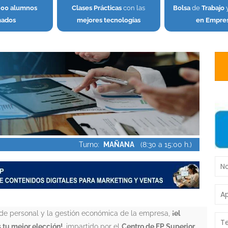
000 alumnos
Clases Prácticas
con las
Bolsa
de
Trabajo
mados
mejores tecnologías
en Empre
Turno:
MAÑANA
(8:30 a 15:00 h.)
ón de personal y la gestión económica de la empresa,
¡el
 tu mejor elección!,
impartido por el
Centro de FP Superior