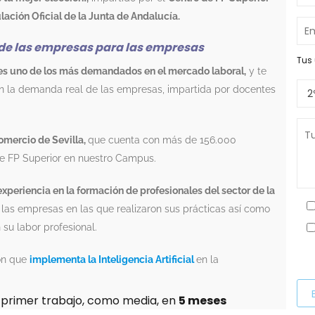
ulación Oficial de la Junta de Andalucía.
e las empresas para las empresas
Tus 
 es uno de los más demandados en el mercado laboral,
y te
n la demanda real de las empresas, impartida por docentes
omercio de Sevilla,
que cuenta con más de 156.000
e FP Superior en nuestro Campus.
xperiencia en la formación de profesionales del sector de la
 las empresas en las que realizaron sus prácticas así como
 su labor profesional.
P
ón que
implementa la Inteligencia Artificial
en la
o
r
u primer trabajo, como media, en
5 meses
f