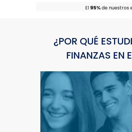
El
95%
de nuestros 
¿POR QUÉ ESTUD
FINANZAS EN 
EMPLEABILIDAD
Apostamos por incrementar las posibilidades
de empleo de nuestros estudiantes con:
profesionales del sector
que son
Profesore
y que trasladan su experiencia en el mercado
laboral.