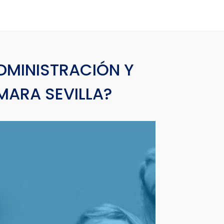
DMINISTRACIÓN Y
MARA SEVILLA?
ENTORNO GLOBAL
En un entorno global, nuestros estudiantes
deben estar preparados para trabajar en
cualquier parte del mundo. Por ello:
competencias lingüísticas
Potenciamos sus
en el propio
entornos de trabajo
facilitando
Campus con estudiantes procedentes de otras
Universidades internacionales.