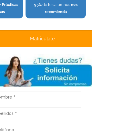
y
Prácticas
95%
de los alumnos
nos
sas
recomienda
Matricúlate