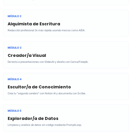
MÓDULO 2
Alquimista de Escritura
Redacción profesional 3x más rápida usando marcos como AIDA.
MÓDULO 3
Creador/a Visual
De texto a presentaciones con SlidesAI y diseño con Canva/Freepik.
MÓDULO 4
Escultor/a de Conocimiento
Crea tu "segundo cerebro" con Notion AI y documenta con Scribe.
MÓDULO 5
Explorador/a de Datos
Limpieza y análisis de datos sin código mediante PromptLoop.