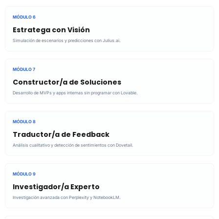
MÓDULO 6
Estratega con Visión
Simulación de escenarios y predicciones con Julius.ai.
MÓDULO 7
Constructor/a de Soluciones
Desarrollo de MVPs y apps internas sin programar con Lovable.
MÓDULO 8
Traductor/a de Feedback
Análisis cualitativo y detección de sentimientos con Dovetail.
MÓDULO 9
Investigador/a Experto
Investigación avanzada con Perplexity y NotebookLM.