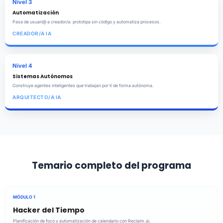
Nivel 3
Automatización
Pasa de usuari@ a creador/a: prototipa sin código y automatiza procesos.
CREADOR/A IA
Nivel 4
Sistemas Autónomos
Construye agentes inteligentes que trabajan por ti de forma autónoma.
ARQUITECTO/A IA
Temario completo del programa
MÓDULO 1
Hacker del Tiempo
Planificación de foco y automatización de calendario con Reclaim.ai.