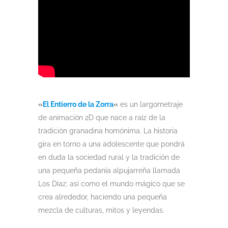
«
El Entierro de la Zorra
«
es un largometraje
de animación 2D que nace a raíz de la
tradición granadina homónima. La historia
gira en torno a una adolescente que pondrá
en duda la sociedad rural y la tradición de
una pequeña pedanía alpujarreña llamada
Los Díaz; así como el mundo mágico que se
crea alrededor, haciendo una pequeña
mezcla de culturas, mitos y leyendas.