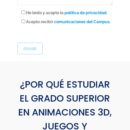
He leído y acepto la
política de privacidad
.
Acepto recibir
comunicaciones del Campus
.
P
o
r
f
a
v
o
¿POR QUÉ ESTUDIAR
r
EL GRADO SUPERIOR
,
d
EN ANIMACIONES 3D,
e
j
JUEGOS Y
a