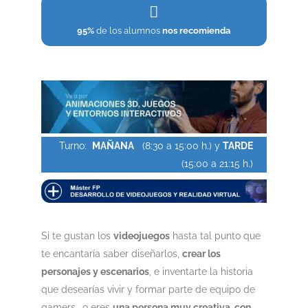
95%
de los alumnos
nos recomienda
Turno:
MAÑANA
(8:30 a 15:00 h.) y
TARDE
(15:00 a 21:15 h.)
Si te gustan los
videojuegos
hasta tal punto que
te encantaría saber diseñarlos,
crear los
personajes y escenarios
, e inventarte la historia
que desearías vivir y formar parte de equipo de
gamers… o eres
una persona muy creativa, con