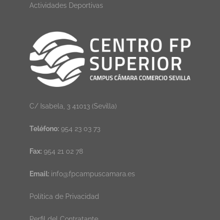
Actividades Deportivas
C/ Isabela, 3 41013 (Sevilla)
Teléfono:
954 23 03 73
Fax:
954 21 02 78
Email:
info@fpcampuscamara.es
Política de Privacidad
Perfil del Contratante