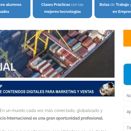
000 alumnos
Clases Prácticas
con las
Bolsa
de
Trabajo
mados
mejores tecnologías
en Empre
! En un mundo cada vez más conectado, globalizado y
io Internacional es una gran oportunidad profesional.