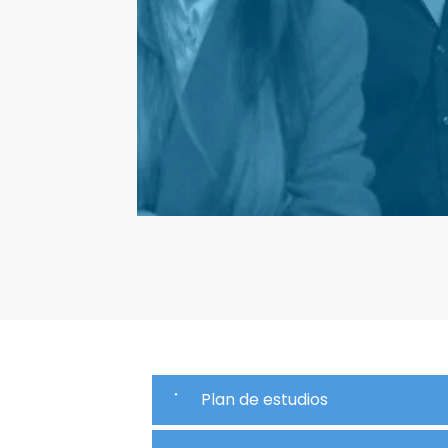
a resultados, creatividad, etc.
apoyando
Fomentamos el emprendimient
proyectos empresariales de nuestros alumnos 
alumnas.
Observamos el mercado laboral para
identificar las necesidades de recursos
alinear
humanos de las empresas y así pode
.
la formación con la demanda real
Plan de estudios