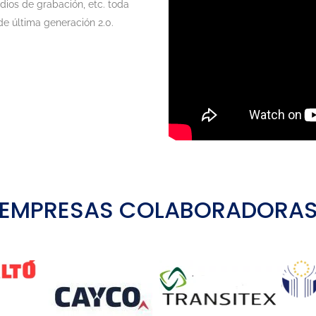
dios de grabación, etc. toda
e última generación 2.0.
EMPRESAS COLABORADORA