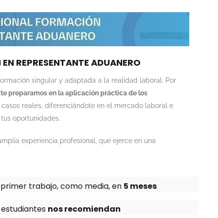
a
v
o
r
N EN REPRESENTANTE ADUANERO
,
d
rmación singular y adaptada a la realidad laboral. Por
e
te preparamos en la aplicación práctica de los
j
casos reales, diferenciándote en el mercado laboral e
a
 tus oportunidades.
e
s
mplia experiencia profesional, que ejerce en una
t
e
c
u primer trabajo, como media, en
5 meses
a
m
 estudiantes
nos recomiendan
p