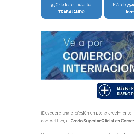
95%
de los estudiantes
Más de
75.
TRABAJANDO
for
¡Descubre una profesión en pleno crecimiento
competitivo, el
Grado Superior Oficial en Comerc