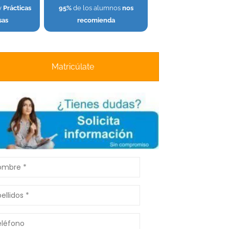
y
Prácticas
95
%
de los alumnos
nos
sas
recomienda
Matricúlate