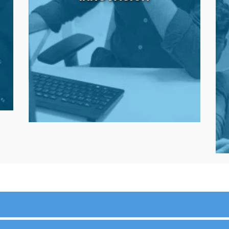
disposición del programa formativo: salas
iMac; plató de televisión para edición virtual;
estudios de grabación y producción; última
tecnología en cámaras de grabación digitales;
etc. Soportes que refuerzan la innovación en el
modelo educativo de este Campus.
o
El primer Campus de Formación que
y
en la
implementa la Inteligencia Artificial
productividad del alumnado.
r