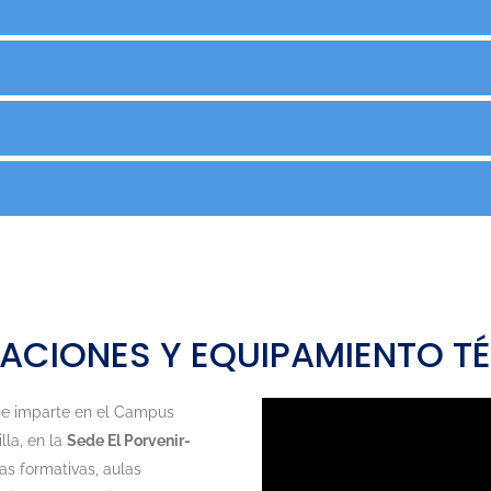
LACIONES Y EQUIPAMIENTO T
e imparte en el Campus
la, en la
Sede El Porvenir-
as formativas, aulas