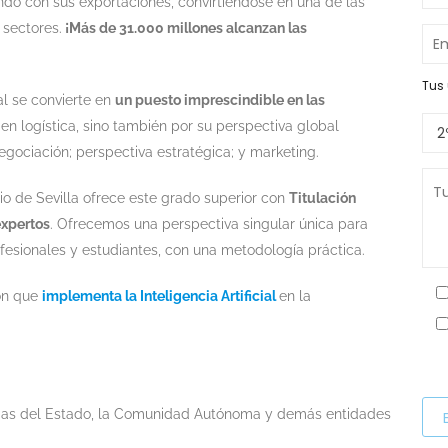
do con sus exportaciones, convirtiéndose en una de las
 sectores.
¡Más de 31.000 millones alcanzan las
Tus 
al se convierte en
un puesto imprescindible en las
en logística, sino también por su perspectiva global
negociación; perspectiva estratégica; y marketing.
o de Sevilla ofrece este grado superior
con
Titulación
expertos
. Ofrecemos una perspectiva singular única para
sionales y estudiantes, con una metodología práctica.
ón que
implementa la Inteligencia Artificial
en la
P
o
das del Estado, la Comunidad Autónoma y demás entidades
r
f