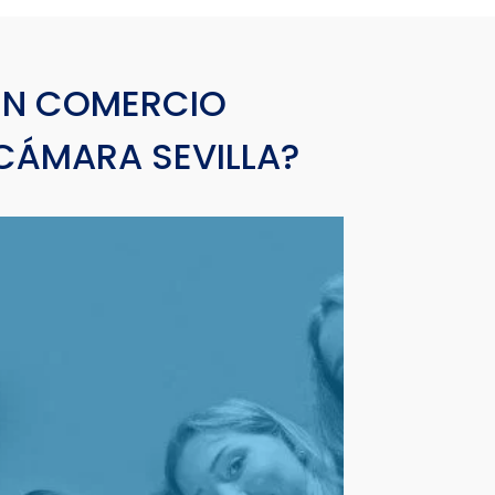
 EN COMERCIO
 CÁMARA SEVILLA?
ENTORNO GLOBAL
En un entorno global, nuestros estudiantes
deben estar preparados para trabajar en
cualquier parte del mundo. Por ello:
competencias lingüísticas
Potenciamos sus
en el propio
entornos de trabajo
facilitando
Campus con estudiantes procedentes de otras
Universidades internacionales.
Las empresas de todo el mundo comienzan a
descubrir que el desarrollo sostenible genera