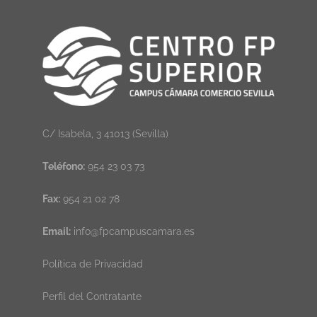
C/ Isabela, 3 41013 (Sevilla)
Teléfono:
954 23 03 73
Fax:
954 21 02 78
Email:
info@fpcampuscamara.es
Política de Privacidad
Perfil del Contratante