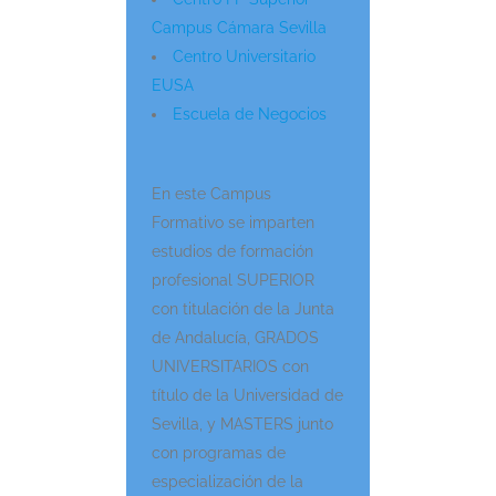
Campus Cámara Sevilla
Centro Universitario
EUSA
Escuela de Negocios
En este Campus
Formativo se imparten
estudios de formación
profesional SUPERIOR
con titulación de la Junta
de Andalucía, GRADOS
UNIVERSITARIOS con
título de la Universidad de
Sevilla, y MASTERS junto
con programas de
especialización de la