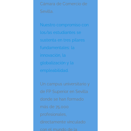
Cámara de Comercio de
Sevilla.
Nuestro compromiso con
los/as estudiantes se
sustenta en tres pilares
fundamentales: la
innovación, la
globalización y la
empleabilidad.
Un campus universitario y
de FP Superior en Sevilla
donde se han formado
más de 75.000
profesionales,
directamente vinculado
con el mundo de la