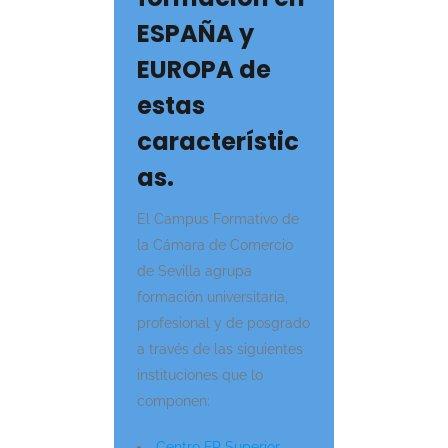
ESPAÑA y
EUROPA de
estas
característic
as.
El Campus Formativo de
la Cámara de Comercio
de Sevilla agrupa
formación universitaria,
profesional y de posgrado
a través de las siguientes
instituciones que lo
componen:
Centro FP Superior