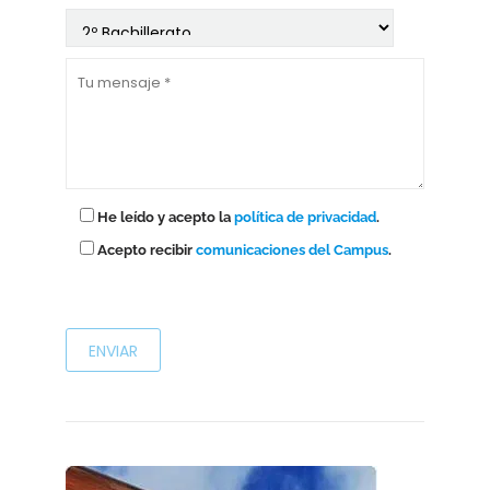
He leído y acepto la
política de privacidad
.
Acepto recibir
comunicaciones del Campus
.
P
o
r
f
a
v
o
r