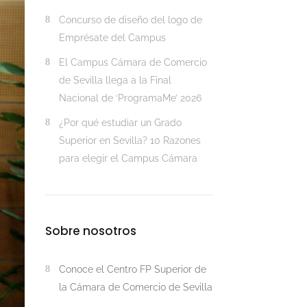
Concurso de diseño del logo de
Emprésate del Campus
El Campus Cámara de Comercio
de Sevilla llega a la Final
Nacional de ‘ProgramaMe’ 2026
¿Por qué estudiar un Grado
Superior en Sevilla? 10 Razones
para elegir el Campus Cámara
Sobre nosotros
Conoce el Centro FP Superior de
la Cámara de Comercio de Sevilla