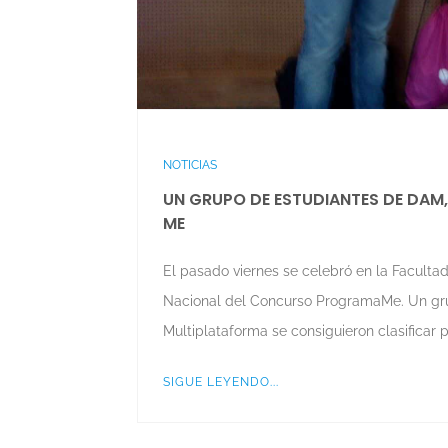
NOTICIAS
UN GRUPO DE ESTUDIANTES DE DAM
ME
El pasado viernes se celebró en la Faculta
Nacional del Concurso ProgramaMe. Un grup
Multiplataforma se consiguieron clasificar 
SIGUE LEYENDO...