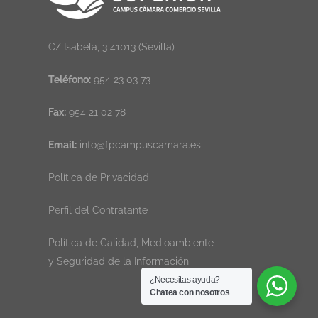
C/ Isabela, 3 41013 (Sevilla)
Teléfono:
954 23 03 73
Fax:
954 21 02 78
Email:
info@fpcampuscamara.es
Política de Privacidad
Perfil del Contratante
Política de Calidad, Medioambiente
y Seguridad de la Información
¿Necesitas ayuda?
Chatea con nosotros