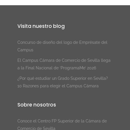
Visita nuestro blog
Concurso de diseño del logo de Emprésate del
Campus
El Campus Cámara de Comercio de Sevilla llega
a la Final Nacional de ‘ProgramaMe’ 2026
¿Por qué estudiar un Grado Superior en Sevilla?
10 Razones para elegir el Campus Cámara
Sobre nosotros
Conoce el Centro FP Superior de la Cámara de
Comercio de Sevilla