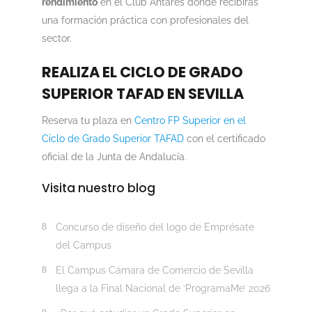
rendimiento
en el Club Antares donde recibirás
una formación práctica con profesionales del
sector.
REALIZA EL CICLO DE GRADO
SUPERIOR TAFAD EN SEVILLA
Reserva tu plaza en
Centro FP Superior en el
Ciclo de Grado Superior TAFAD
con el certificado
oficial de la Junta de Andalucía.
Visita nuestro blog
Concurso de diseño del logo de Emprésate
del Campus
El Campus Cámara de Comercio de Sevilla
llega a la Final Nacional de ‘ProgramaMe’ 2026