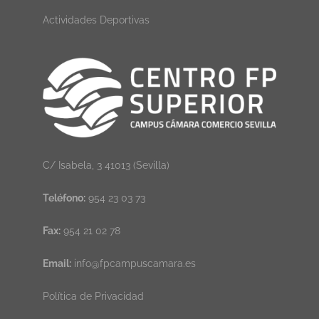
Actividades Deportivas
C/ Isabela, 3 41013 (Sevilla)
Teléfono:
954 23 03 73
Fax:
954 21 02 78
Email:
info@fpcampuscamara.es
Política de Privacidad