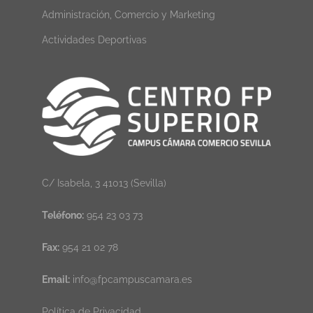
Administración, Comercio y Marketing
Actividades Deportivas
C/ Isabela, 3 41013 (Sevilla)
Teléfono:
954 23 03 73
Fax:
954 21 02 78
Email:
info@fpcampuscamara.es
Política de Privacidad