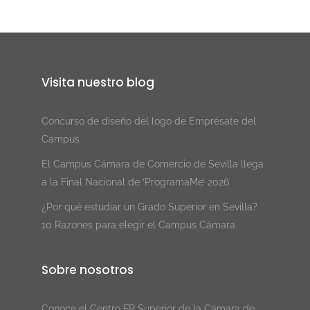
Visita nuestro blog
Concurso de diseño del logo de Emprésate del
Campus
El Campus Cámara de Comercio de Sevilla llega
a la Final Nacional de ‘ProgramaMe’ 2026
¿Por qué estudiar un Grado Superior en Sevilla?
10 Razones para elegir el Campus Cámara
Sobre nosotros
Conoce el Centro FP Superior de la Cámara de