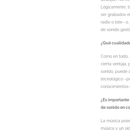
Lógicamente, t
ser grabados en
radio o tele– o,
de sonido gesti
¿Qué cualidade
Como en todo, s
cierta ventaja,
sonido, puede 
tecnológico –p
conocimientos– 
¿Es importante 
de sonido en c
La música posee
música y un oí