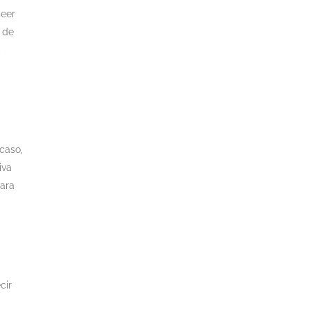
seer
 de
,
 caso,
iva
para
cir