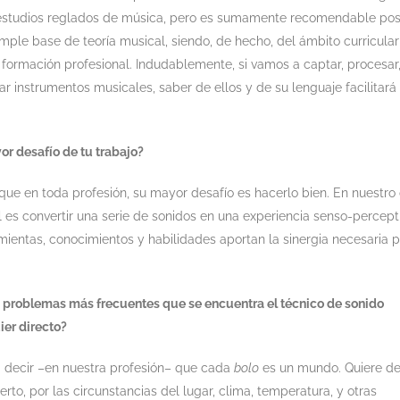
estudios reglados de música, pero es sumamente recomendable po
ple base de teoría musical, siendo, de hecho, del ámbito curricular
 formación profesional. Indudablemente, si vamos a captar, procesar
r instrumentos musicales, saber de ellos y de su lenguaje facilitará
or desafío de tu trabajo?
 que en toda profesión, su mayor desafío es hacerlo bien. En nuestro
al es convertir una serie de sonidos en una experiencia senso-percept
amientas, conocimientos y habilidades aportan la sinergia necesaria 
s problemas más frecuentes que se encuentra el técnico de sonido
ier directo?
d decir –en nuestra profesión– que cada
bolo
es un mundo. Quiere de
rto, por las circunstancias del lugar, clima, temperatura, y otras