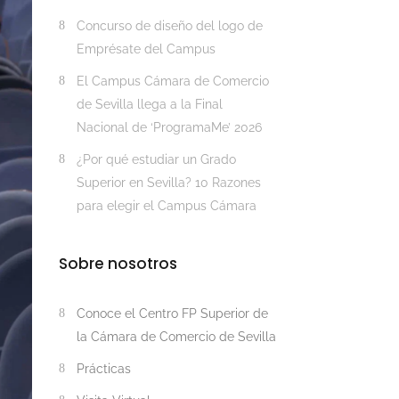
Concurso de diseño del logo de
Emprésate del Campus
El Campus Cámara de Comercio
de Sevilla llega a la Final
Nacional de ‘ProgramaMe’ 2026
¿Por qué estudiar un Grado
Superior en Sevilla? 10 Razones
para elegir el Campus Cámara
Sobre nosotros
Conoce el Centro FP Superior de
la Cámara de Comercio de Sevilla
Prácticas