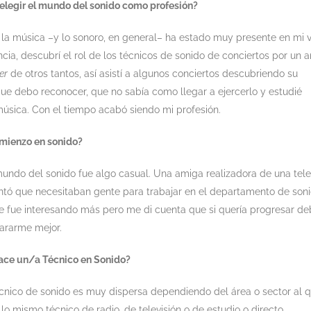
 elegir el mundo del sonido como profesión?
la música –y lo sonoro, en general– ha estado muy presente en mi v
cia, descubrí el rol de los técnicos de sonido de conciertos por un 
er
de otros tantos, así asistí a algunos conciertos descubriendo su
ue debo reconocer, que no sabía como llegar a ejercerlo y estudié
música. Con el tiempo acabó siendo mi profesión.
omienzo en sonido?
 mundo del sonido fue algo casual. Una amiga realizadora de una tele
tó que necesitaban gente para trabajar en el departamento de soni
 fue interesando más pero me di cuenta que si quería progresar de
pararme mejor.
ace un/a Técnico en Sonido?
écnico de sonido es muy dispersa dependiendo del área o sector al 
lo mismo técnico de radio, de televisión o de estudio o directo.