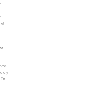
e
e
 el
ar
oros,
adio y
. En