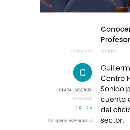
Conocem
Profesor
CATEGORÍAS
NOTICIAS
Guiller
Centro F
Sonido p
CLARA LACARCEL
cuenta c
06/04/2020
0
del ofic
0
sector.
Comparte este artículo