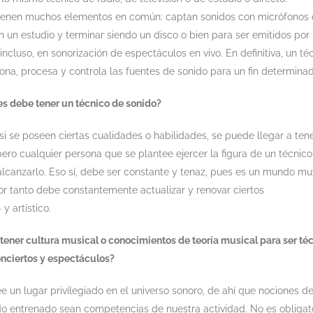
ienen muchos elementos en común: captan sonidos con micrófonos
 un estudio y terminar siendo un disco o bien para ser emitidos por 
 incluso, en sonorización de espectáculos en vivo. En definitiva, un té
ona, procesa y controla las fuentes de sonido para un fin determinad
s debe tener un técnico de sonido?
i se poseen ciertas cualidades o habilidades, se puede llegar a ten
 pero cualquier persona que se plantee ejercer la figura de un técnic
alcanzarlo. Eso sí, debe ser constante y tenaz, pues es un mundo m
or tanto debe constantemente actualizar y renovar ciertos
y artístico.
tener cultura musical o conocimientos de teoría musical para ser té
onciertos y espectáculos?
 un lugar privilegiado en el universo sonoro, de ahí que nociones d
do entrenado sean competencias de nuestra actividad. No es obligat