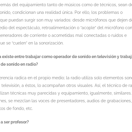
demás del equipamiento tanto de músicos como de técnicos, sean d
sonido, condicionan una realidad única. Por ello, los problemas o
 que puedan surgir son muy variados: desde micrófonos que dejen d
dio del espectáculo, retroalimentación o “acople” del micrófono con
 generadores de corriente o acometidas mal conectadas o ruidos e
que se “cuelen” en la sonorización.
 existe entre trabajar como operador de sonido en televisión y trabaj
de sonido en radio?
ferencia radica en el propio medio; la radio utiliza solo elementos son
 televisión, a éstos, lo acompañan otros visuales. Así, el técnico de r
tilizan técnicas muy parecidas y equipamiento, igualmente, similares
nes, se mezclan las voces de presentadores, audios de grabaciones,
os de fondo, etc.
a ser profesor?