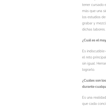
tener cursado 
más que una sim
los estudios de
grabar y mezcla
dichas labores.
¿Cuál es el may
Es indiscutible
el reto princip
sin igual. Herr
lograrlo.
¿Cuáles son lo
durante cualqu
Es una realida
que cada concie