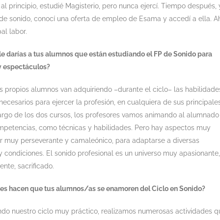
l principio, estudié Magisterio, pero nunca ejercí. Tiempo después, 
 de sonido, conocí una oferta de empleo de Esama y accedí a ella. A
al labor.
le darías a tus alumnos que están estudiando el FP de Sonido para
y espectáculos?
s propios alumnos van adquiriendo –durante el ciclo– las habilidade
ecesarios para ejercer la profesión, en cualquiera de sus principale
 largo de los dos cursos, los profesores vamos animando al alumnado
mpetencias, como técnicas y habilidades. Pero hay aspectos muy
er muy perseverante y camaleónico, para adaptarse a diversas
y condiciones. El sonido profesional es un universo muy apasionante,
nte, sacrificado.
es hacen que tus alumnos/as se enamoren del Ciclo en Sonido?
endo nuestro ciclo muy práctico, realizamos numerosas actividades q