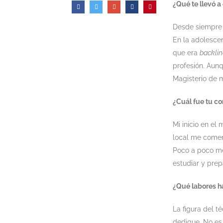
¿Qué te llevó a
Desde siempre 
En la adolescen
que era
backlin
profesión. Aunq
Magisterio de 
¿Cuál fue tu c
Mi inicio en el
local me comen
Poco a poco me
estudiar y pre
¿Qué labores h
La figura del t
dedique. No es 