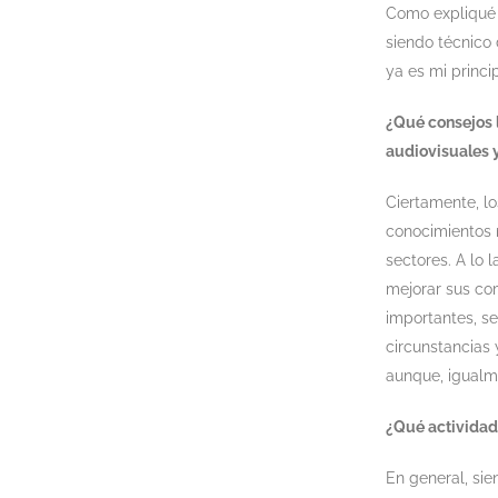
Como expliqué a
siendo técnico
ya es mi princip
¿Qué consejos 
audiovisuales 
Ciertamente, lo
conocimientos n
sectores. A lo
mejorar sus co
importantes, s
circunstancias 
aunque, igualme
¿Qué actividad
En general, si