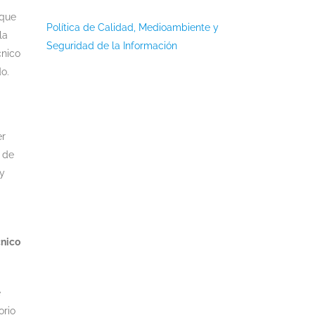
 que
Política de Calidad, Medioambiente y
la
Seguridad de la Información
cnico
o.
er
o de
uy
cnico
e
orio