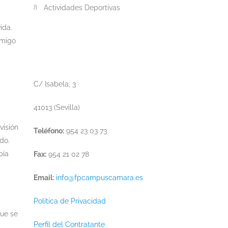
Actividades Deportivas
ida.
amigo
C/ Isabela, 3
41013 (Sevilla)
visión
Teléfono:
954 23 03 73
do.
bía
Fax:
954 21 02 78
Email:
info@fpcampuscamara.es
Política de Privacidad
que se
Perfil del Contratante