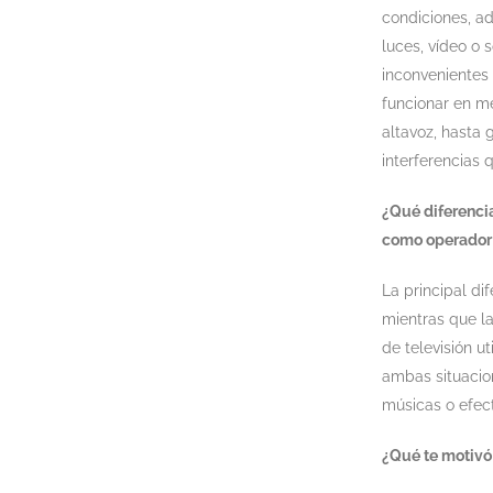
condiciones, a
luces, vídeo o 
inconvenientes
funcionar en me
altavoz, hasta
interferencias 
¿Qué diferencia
como operador 
La principal di
mientras que la
de televisión u
ambas situacio
músicas o efect
¿Qué te motivó 