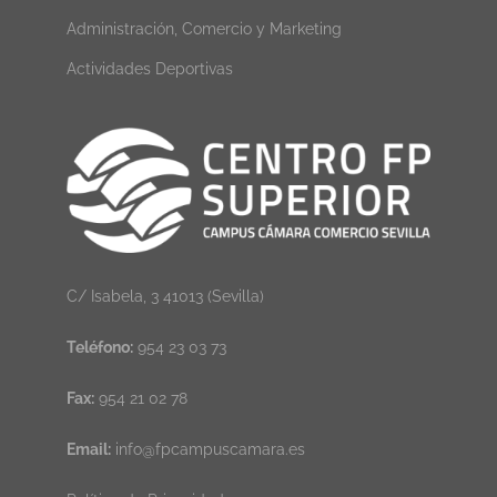
Administración, Comercio y Marketing
Actividades Deportivas
C/ Isabela, 3 41013 (Sevilla)
Teléfono:
954 23 03 73
Fax:
954 21 02 78
Email:
info@fpcampuscamara.es