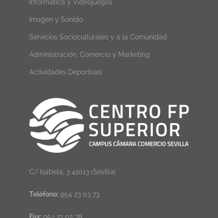
Informática y Videojuegos
Imagen y Sonido
Servicios Socioculturales y a la Comunidad
Administración, Comercio y Marketing
Actividades Deportivas
C/ Isabela, 3 41013 (Sevilla)
Teléfono:
954 23 03 73
Fax:
954 21 02 78