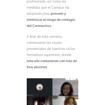
profesorado, así como las
medidas que el Campus ha
adoptado para
prevenir y
minimizar el riesgo de contagio
del Coronavirus
.
A final de esta semana
comenzarán las clases
presenciales de nuestros ciclos
formativos superiores, donde
este año contaremos con más de
600 alumnos
.