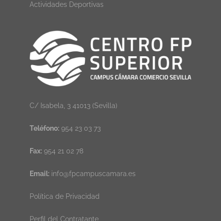
Actividades Deportivas
C/ Isabela, 3 41013 (Sevilla)
Teléfono:
954 23 03 73
Fax:
954 21 02 78
Email:
info@fpcampuscamara.es
Política de Privacidad
Perfil del Contratante