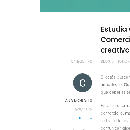
Estudia
Comercia
creativ
CATEGORÍAS
BLOG
/
NOTICI
Si estás busca
actuales
, el
Gra
que deberías t
ANA MORALES
Este ciclo form
29/07/2025
comercio, el ma
0
0
se trata de un
comunicar, dise