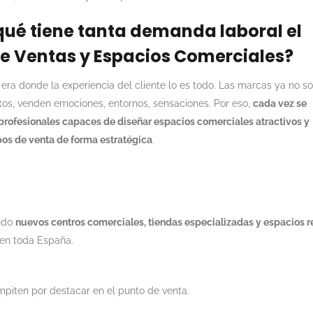
qué tiene tanta demanda laboral el
e Ventas y Espacios Comerciales?
era donde la experiencia del cliente lo es todo. Las marcas ya no so
os, venden emociones, entornos, sensaciones. Por eso,
cada vez se
profesionales capaces de diseñar espacios comerciales atractivos y
pos de venta de forma estratégica
.
endo
nuevos centros comerciales, tiendas especializadas y espacios re
en toda España.
piten por destacar en el punto de venta.