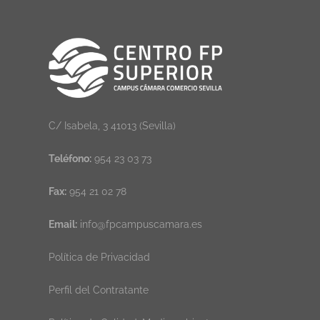
C/ Isabela, 3 41013 (Sevilla)
Teléfono:
954 23 03 73
Fax:
954 21 02 78
Email:
info@fpcampuscamara.es
Política de Privacidad
Perfil del Contratante