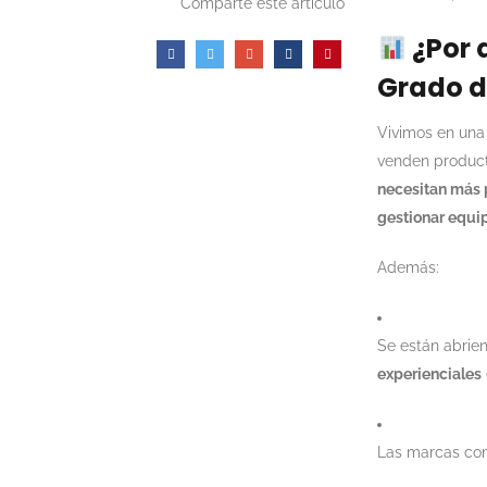
Comparte este artículo
¿Por 
Grado d
Vivimos en una 
venden product
necesitan más 
gestionar equi
Además:
Se están abri
experienciales
Las marcas com