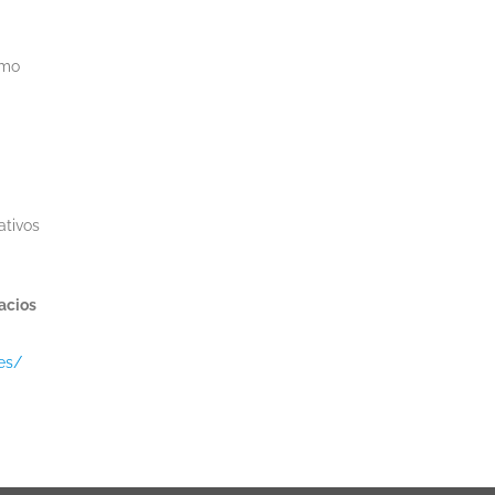
omo
ativos
acios
es/