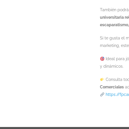
También podrás
universitaria r
escaparatismo,
Si te gusta el 
marketing, este
Ideal para j
y dinámicos.
Consulta tod
Comerciales
aq
https://fpc