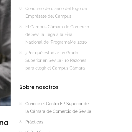
Concurso de diseño del logo de
Emprésate del Campus
El Campus Cámara de Comercio
de Sevilla llega a la Final
Nacional de ‘ProgramaMe’ 2026
¿Por qué estudiar un Grado
Superior en Sevilla? 10 Razones
para elegir el Campus Cámara
Sobre nosotros
Conoce el Centro FP Superior de
la Cámara de Comercio de Sevilla
una
Prácticas