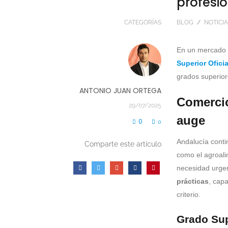
profesió
CATEGORÍAS
BLOG
/
NOTICI
En un mercado l
Superior Ofici
grados superior
ANTONIO JUAN ORTEGA
Comercio
29/07/2025
auge
0
0
Andalucía conti
Comparte este artículo
como el agroali
necesidad urge
prácticas
, cap
criterio.
Grado Sup