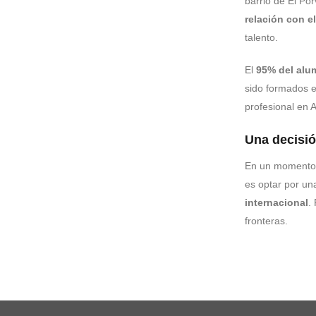
barrio de El Po
relación con el
talento.
El
95% del alu
sido formados e
profesional en 
Una decisió
En un momento c
es optar por u
internacional
.
fronteras.