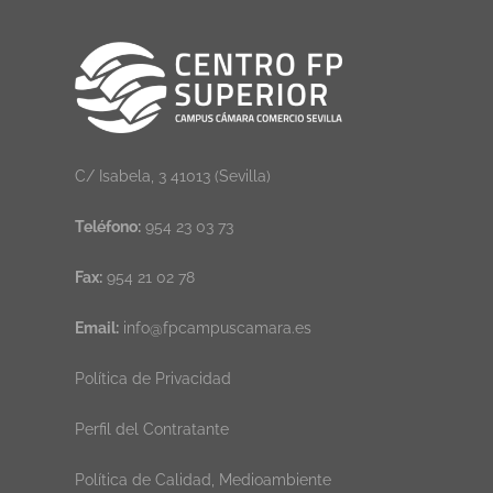
C/ Isabela, 3 41013 (Sevilla)
Teléfono:
954 23 03 73
Fax:
954 21 02 78
Email:
info@fpcampuscamara.es
Política de Privacidad
Perfil del Contratante
Política de Calidad, Medioambiente