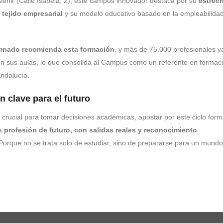
rvenir (Calle Isabela, 2), este campus innovador destaca por su
estrec
 tejido empresarial
y su modelo educativo basado en la empleabilidad
mnado recomienda esta formación
, y más de 75.000 profesionales y
n sus aulas, lo que consolida al Campus como un referente en formac
Andalucía.
n clave para el futuro
rucial para tomar decisiones académicas, apostar por este ciclo form
na
profesión de futuro, con salidas reales y reconocimiento
 Porque no se trata solo de estudiar, sino de prepararse para un mundo