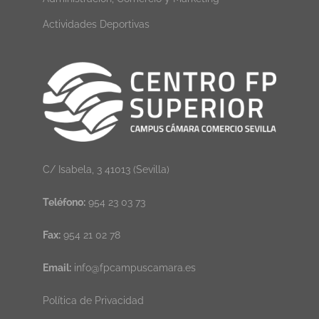
Actividades Deportivas
C/ Isabela, 3 41013 (Sevilla)
Teléfono:
954 23 03 73
Fax:
954 21 02 78
Email:
info@fpcampuscamara.es
Política de Privacidad