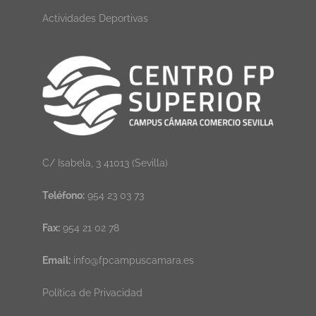
Actividades Deportivas
C/ Isabela, 3 41013 (Sevilla)
Teléfono:
954 23 03 73
Fax:
954 21 02 78
Email:
info@fpcampuscamara.es
Política de Privacidad