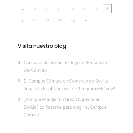
…
←
1
2
3
5
6
7
8
9
10
11
12
13
→
Visita nuestro blog
Concurso de diseño del logo de Emprésate
del Campus
El Campus Cámara de Comercio de Sevilla
llega a la Final Nacional de ‘ProgramaMe’ 2026
¿Por qué estudiar un Grado Superior en
Sevilla? 10 Razones para elegir el Campus
Cámara