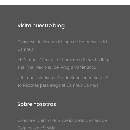
Visita nuestro blog
Concurso de diseño del logo de Emprésate del
Campus
El Campus Cámara de Comercio de Sevilla llega
a la Final Nacional de ‘ProgramaMe’ 2026
¿Por qué estudiar un Grado Superior en Sevilla?
10 Razones para elegir el Campus Cámara
Sobre nosotros
Conoce el Centro FP Superior de la Cámara de
Comercio de Sevilla